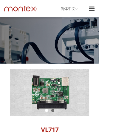
끀
简体中文
ꀅ
VL717