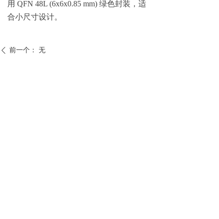
用 QFN 48L (6x6x0.85 mm) 绿色封装，适
合小尺寸设计。
前一个：
无
ꄴ
后一个：
VL716
ꄲ
深圳市万德兴隆电子有限公司
电话：
86-755-23902800
邮箱：
jason.huang@montex.cc
地址：
广东省深圳市福田区沙头街道天安社
区泰然九路与泰然六路交汇处红松大厦A区6C