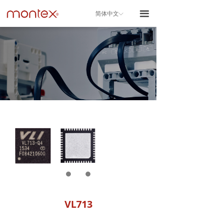
끀
简体中文
ꀅ
VL713