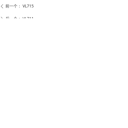
前一个：
VL715
ꄴ
后一个：
VL711
ꄲ
深圳市万德兴隆电子有限公司
电话：
86-755-23902800
邮箱：
jason.huang@montex.cc
地址：
广东省深圳市福田区沙头街道天安社
区泰然九路与泰然六路交汇处红松大厦A区6C
二维码
二维码