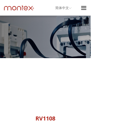
끀
简体中文
ꀅ
RV1108