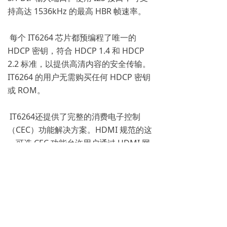
持高达 1536kHz 的最高 HBR 帧速率。
每个 IT6264 芯片都预编程了唯一的
HDCP 密钥，符合 HDCP 1.4 和 HDCP
2.2 标准，以提供高清内容的安全传输。
IT6264 的用户无需购买任何 HDCP 密钥
或 ROM。
IT6264还提供了完整的消费电子控制
（CEC）功能解决方案。HDMI 规范的这
一可选 CEC 功能允许用户通过 HDMI 网
络控制两个或多个启用 CEC 的设备。借
助 IT6264 的嵌入式 CEC PHY，用户可以
使用高级软件 API 轻松实现所有必要的远
程控制命令。CEC 总线相关协议由 CEC
PHY 处理，从而消除了 MCU 的额外负
载。