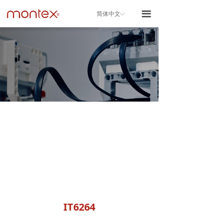
끀
简体中文
ꀅ
IT6264